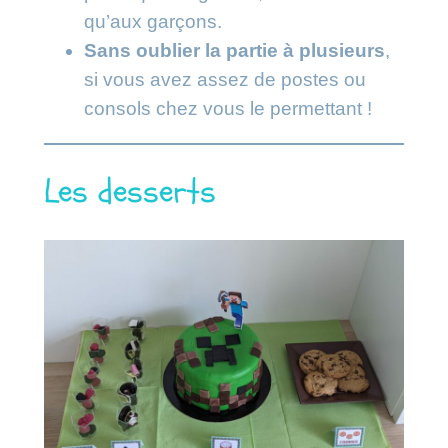
qu’aux garçons.
Sans oublier la partie à plusieurs
,
si vous avez assez de postes ou
consols chez vous le permettant !
Les desserts