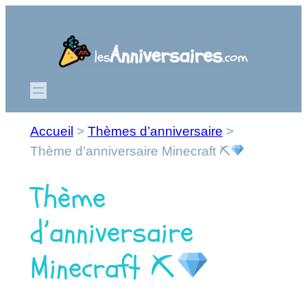
Aller
au
contenu
Accueil
>
Thèmes d’anniversaire
>
Thème d’anniversaire Minecraft ⛏
Thème
d’anniversaire
Minecraft ⛏