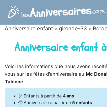
🎉
Anniversaires
.com
les
Anniversaire enfant
gironde-33
Bord
>
>
Anniversaire enfant à
Voici les informations que nous avons récolt
vous sur les fêtes d'anniversaire au
Mc Donal
Talence
.
🎈
Enfants à partir de
4 ans
🧒
Anniversaire à partir de
5 enfants