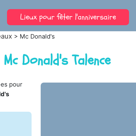
Lieux pour fêter l'anniversaire
eaux
> Mc Donald's
 Mc Donald's Talence
ées pour
d's