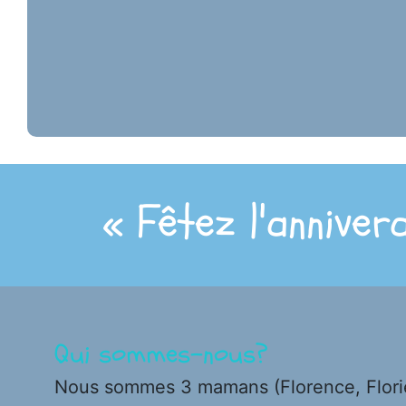
« Fêtez l'anniver
Qui sommes-nous?
Nous sommes 3 mamans (Florence, Florie, 