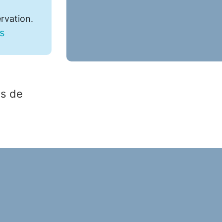
ervation.
s
ns de